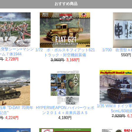
おすすめ商品
歩兵突撃シーン+マシン
1/72 ポ・ポルスキフィアット621
1/700 吹雪型
ム７体1944
トラック・対空機銃装備
550円
0円
2,728円
3,960円
3,168円
1/35 WW.II ドイ
戦車 "D-DAY 70周年
HYPERWEAPON ハイパーウェポ
5cmL/60
記念"
ン２０１４＋未来兵器ＡＳ
7,920円
6,
0円
4,224円
4,180円