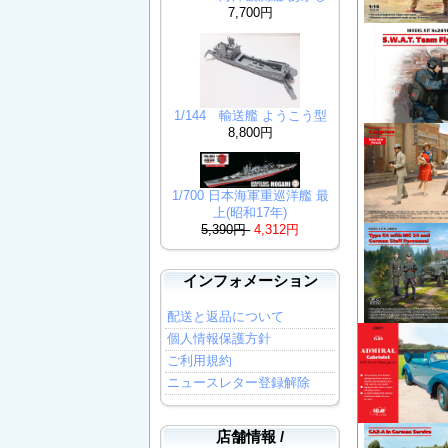
7,700円
1/144 輸送艦 ようこう型
8,800円
1/700 日本海軍重巡洋艦 最
上(昭和17年)
5,390円
4,312円
インフォメーション
配送と返品について
個人情報保護方針
ご利用規約
ニュースレター登録解除
店舗情報 /