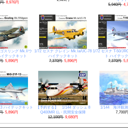
20円
8,976円
5,940円
4,
 ゴスリング Mk.I/ウ
1/72 セスナ クレイン Mk.Ia/UC-78
1/72 セスナ T-50/
ハイテックキット
ハイテックキット
ト ハイテッ
0円
5,896円
7,370円
5,896円
7,370円
5,
1F-13 ハイテックキット
【予約する】 1/144 ダッシュ 8
1/144 海洋観
0円
5,896円
Q400MR 仏・民間安全保障
7,700
12,100円
9,680円