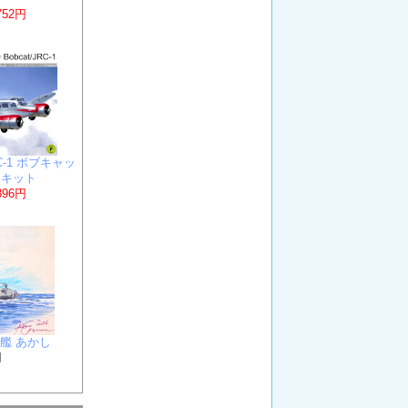
752円
JRC-1 ボブキャッ
クキット
896円
測艦 あかし
円