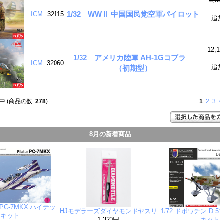
3,
1/32 WWⅡ 中国国民党空軍パイロット
ICM
32115
追
12,
1/32 アメリカ陸軍 AH-1Gコブラ
ICM
32060
追
（初期型）
中 (商品の数:
278
)
1
2
3
8月の新着商品
 PC-7MKX ハイテッ
HJモデラーズダイヤモンドヤスリ
1/72 ドボワチン D.
クキット
1,320円
キット