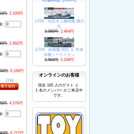
750円
2,200円
1/700 特設水上機母艦 國川
加:
丸
3,080円
2,464円
740円
2,992円
1/700 給糧艦 間宮 ＆ 米潜
加:
水艦シーライオン
3,960円
3,168円
230円
8,184円
オンラインのお客様
...詳細
現在 165 人のゲスト と
1 名のメンバー がご来店中
です。
720円
4,576円
加:
340円
8,272円