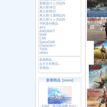
新製品/１ヶ月以内
再入荷/本日
再入荷/昨日
再入荷/１週間以内
再入荷/１ヶ月以内
予約受付商品
AFV
AIRCRAFT
SHIP
CAR
SpaceCraft
Character->
TOOL
others
新着商品...
おすすめ商品...
全商品...
新着商品 [more]
1/144 海洋観測艦 あかし