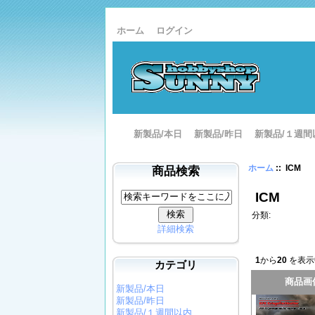
ホーム
ログイン
新製品/本日
新製品/昨日
新製品/１週間
ホーム
:: ICM
商品検索
ICM
分類:
詳細検索
1
から
20
を表示
カテゴリ
商品画
新製品/本日
新製品/昨日
新製品/１週間以内