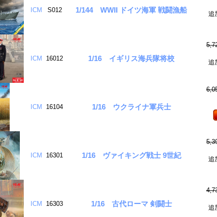
1/144 WWII ドイツ海軍 戦闘漁船
ICM
S012
追
5,
1/16 イギリス海兵隊将校
ICM
16012
追
6,
1/16 ウクライナ軍兵士
ICM
16104
5,
1/16 ヴァイキング戦士 9世紀
ICM
16301
追
4,
1/16 古代ローマ 剣闘士
ICM
16303
追