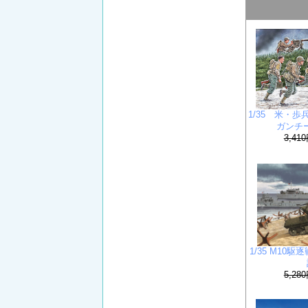
1/35 米・
ガンチー
3,41
1/35 M10駆逐
5,28