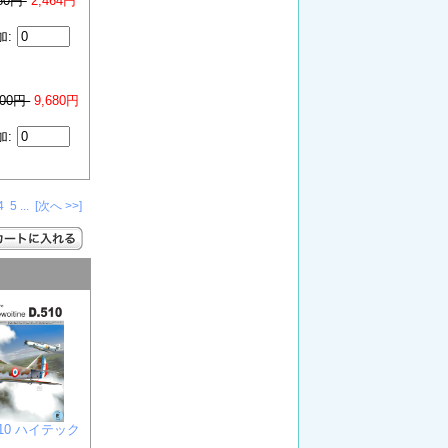
080円
2,464円
加:
100円
9,680円
加:
4
5
...
[次へ >>]
510 ハイテック