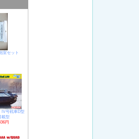
Ａ砲室セット
ツ軍 IV号戦車D型
砲搭載型
336円