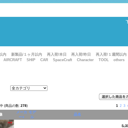
以内
新製品/１ヶ月以内
再入荷/本日
再入荷/昨日
再入荷/１週間以内
AIRCRAFT
SHIP
CAR
SpaceCraft
Character
TOOL
others
中 (商品の数:
278
)
1
2
3
メーカ
モデ
像
品名
ー+
ル
5,