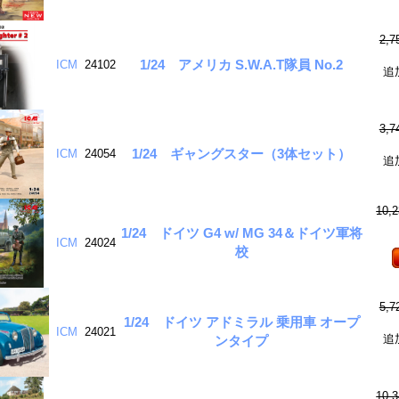
2,
1/24 アメリカ S.W.A.T隊員 No.2
ICM
24102
追
3,
1/24 ギャングスター（3体セット）
ICM
24054
追
10,
1/24 ドイツ G4 w/ MG 34＆ドイツ軍将
ICM
24024
校
5,
1/24 ドイツ アドミラル 乗用車 オープ
ICM
24021
追
ンタイプ
10,