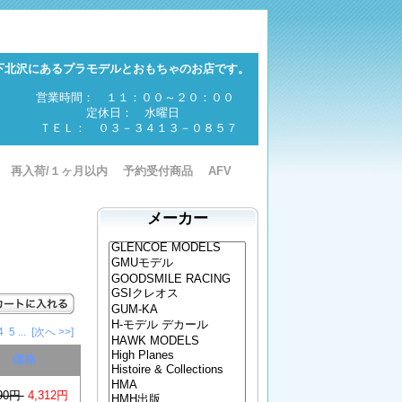
下北沢にあるプラモデルとおもちゃのお店です。
営業時間： １１：００～２０：００
定休日： 水曜日
ＴＥＬ： ０３－３４１３－０８５７
再入荷/１ヶ月以内
予約受付商品
AFV
メーカー
4
5
...
[次へ >>]
価格
390円
4,312円