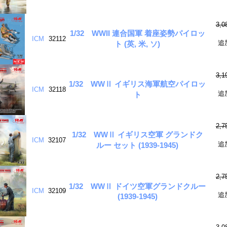
3,
1/32 WWII 連合国軍 着座姿勢パイロッ
ICM
32112
追
ト (英, 米, ソ)
3,
1/32 WWⅡ イギリス海軍航空パイロッ
ICM
32118
追
ト
2,
1/32 WWⅡ イギリス空軍 グランドク
ICM
32107
追
ルー セット (1939-1945)
2,
1/32 WWⅡ ドイツ空軍グランドクルー
ICM
32109
追
(1939-1945)