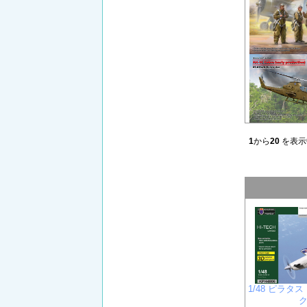
1
から
20
を表示
1/48 ピラタス