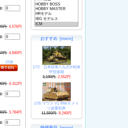
加:
720円
4,576円
加:
おすすめ [more]
050円
4,840円
...詳細
1/72 日本陸軍八九式中戦車
甲型後期
3,190円
2,552円
390円
4,312円
加:
1/35 マウス V1 WW.II ドイ
ツ超重戦車
730円
3,784円
11,550円
9,240円
加:
特価商品 [more]