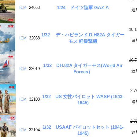
1/24 ドイツ陸軍 GAZ-A
ICM
24053
追
10,
1/32 デ・ハビランド D.H82A タイガー
ICM
32038
追
モス 軽爆撃機
10,
1/32 DH.82A タイガーモス(World Air
ICM
32019
追
Forces）
2,
1/32 US 女性パイロット WASP (1943-
ICM
32108
追
1945)
2,
1/32 USAAF パイロットセット (1941-
ICM
32104
追
1945)