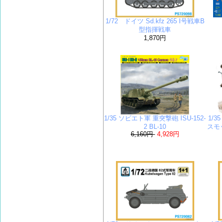
1/72 ドイツ Sd.kfz 265 I号戦車B
型指揮戦車
1,870円
1/35 ソビエト軍 重突撃砲 ISU-152-
1/
2 BL-10
スモ
6,160円
4,928円