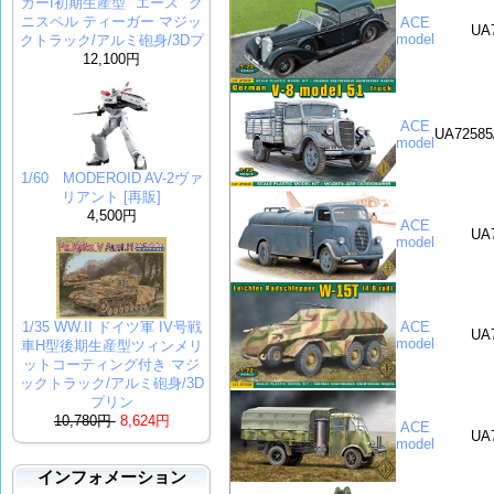
ガーI初期生産型 "エース" ク
ニスペル ティーガー マジッ
ACE
UA
model
クトラック/アルミ砲身/3Dプ
12,100円
ACE
UA72585
model
1/60 MODEROID AV-2ヴァ
リアント [再販]
4,500円
ACE
UA
model
1/35 WW.II ドイツ軍 IV号戦
ACE
UA
model
車H型後期生産型ツィンメリ
ットコーティング付き マジ
ックトラック/アルミ砲身/3D
プリン
10,780円
8,624円
ACE
UA
model
インフォメーション