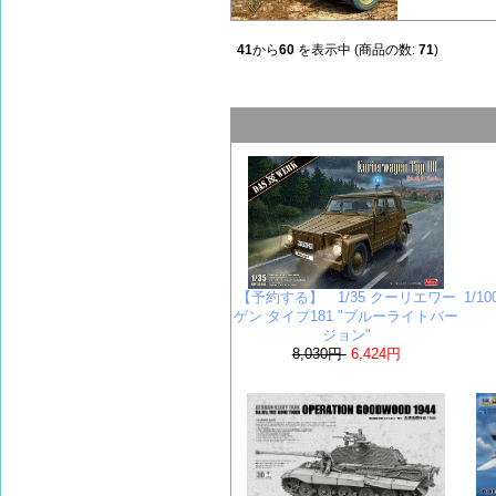
41
から
60
を表示中 (商品の数:
71
)
【予約する】 1/35 クーリエワー
1/1
ゲン タイプ181 "ブルーライトバー
ジョン"
8,030円
6,424円