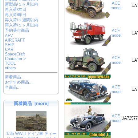
ACE
新製品/１ヶ月以内
UA
model
再入荷/本日
再入荷/昨日
再入荷/１週間以内
再入荷/１ヶ月以内
予約受付商品
ACE
UA
model
AFV
AIRCRAFT
SHIP
CAR
SpaceCraft
ACE
Character->
UA
model
TOOL
others
新着商品...
おすすめ商品...
ACE
全商品...
UA
model
新着商品 [more]
ACE
UA72577
model
1/35 WW.II ドイツ軍 ティー