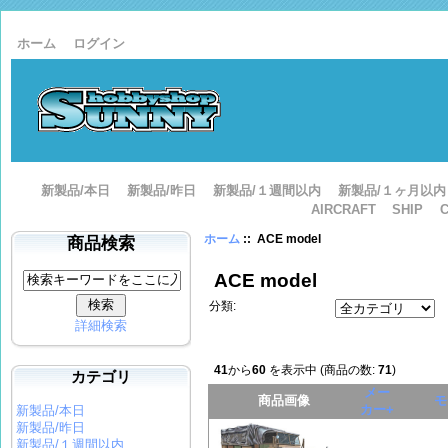
ホーム
ログイン
新製品/本日
新製品/昨日
新製品/１週間以内
新製品/１ヶ月以内
AIRCRAFT
SHIP
ホーム
:: ACE model
商品検索
ACE model
分類:
詳細検索
41
から
60
を表示中 (商品の数:
71
)
カテゴリ
メー
商品画像
モ
カー+
新製品/本日
新製品/昨日
新製品/１週間以内